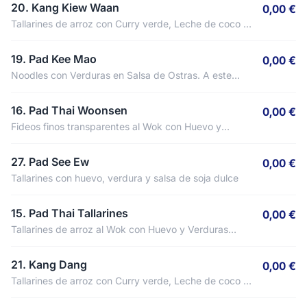
20. Kang Kiew Waan
0,00 €
Tallarines de arroz con Curry verde, Leche de coco y
Verduras. A este plato NO se le puede quitar el
picante.
19. Pad Kee Mao
0,00 €
Noodles con Verduras en Salsa de Ostras. A este
plato NO se le puede quitar el picante.
16. Pad Thai Woonsen
0,00 €
Fideos finos transparentes al Wok con Huevo y
Verduras frescas
27. Pad See Ew
0,00 €
Tallarines con huevo, verdura y salsa de soja dulce
15. Pad Thai Tallarines
0,00 €
Tallarines de arroz al Wok con Huevo y Verduras
frescas
21. Kang Dang
0,00 €
Tallarines de arroz con Curry verde, Leche de coco y
Verduras. A este plato NO se le puede quitar el