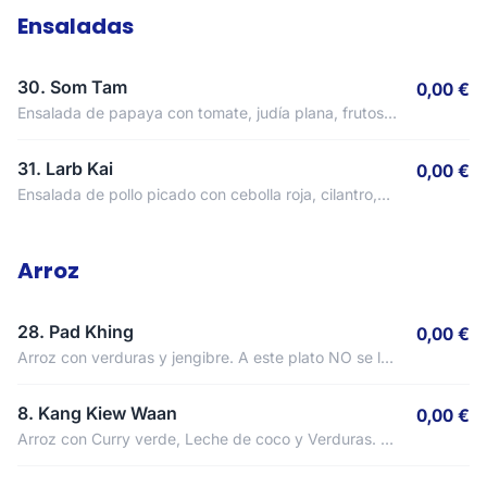
Ensaladas
30. Som Tam
0,00 €
Ensalada de papaya con tomate, judía plana, frutos
secos y salsa de pescado. A este plato NO se le
puede quitar el picante.
31. Larb Kai
0,00 €
Ensalada de pollo picado con cebolla roja, cilantro,
menta y limón. A este plato NO se le puede quitar el
picante.
Arroz
28. Pad Khing
0,00 €
Arroz con verduras y jengibre. A este plato NO se le
puede quitar el picante.
8. Kang Kiew Waan
0,00 €
Arroz con Curry verde, Leche de coco y Verduras. A
este plato NO se le puede quitar el picante.